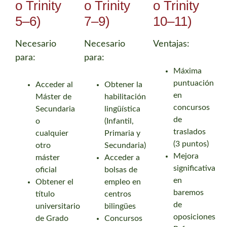
o Trinity
o Trinity
o Trinity
5–6)
7–9)
10–11)
Necesario
Necesario
Ventajas:
para:
para:
Máxima
puntuación
Acceder al
Obtener la
en
Máster de
habilitación
concursos
Secundaria
lingüística
de
o
(Infantil,
traslados
cualquier
Primaria y
(3 puntos)
otro
Secundaria)
Mejora
máster
Acceder a
significativa
oficial
bolsas de
en
Obtener el
empleo en
baremos
título
centros
de
universitario
bilingües
oposiciones
de Grado
Concursos