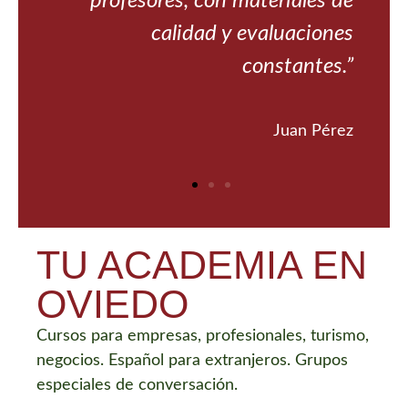
 en
profesores, con materiales de
s."
calidad y evaluaciones
constantes.”
ndez
Juan Pérez
TU ACADEMIA EN
OVIEDO
Cursos para empresas, profesionales, turismo,
negocios. Español para extranjeros. Grupos
especiales de conversación.