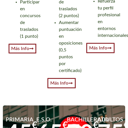
Refuerza
Participar
de
tu perfil
en
traslados
profesional
concursos
(2 puntos)
en
de
Aumentar
entornos
traslados
puntuación
internacionale
(1 punto)
en
oposiciones
Más Info
Más Info
(0,5
puntos
por
certificado)
Más Info
PRIMARIA
E.S.O.
BACHILLERATO
ADULTOS
€
€
€