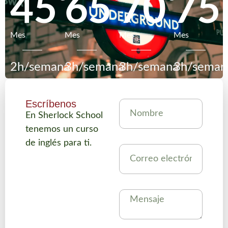
45
65
70
75
Mes
Mes
Mes
Mes
2h/semana
3h/semana
3h/semana
3h/seman
Escríbenos
En Sherlock School
tenemos un curso
de inglés para ti.